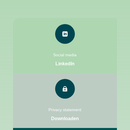

Social media
LinkedIn

Privacy statement
Downloaden